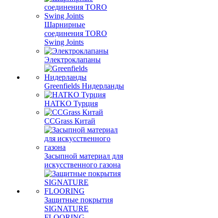
Шарнирные
соединения TORO
Swing Joints
Электроклапаны
Greenfields Нидерланды
HATKO Турция
CCGrass Китай
Засыпной материал для
искусственного газона
Защитные покрытия
SIGNATURE
FLOORING