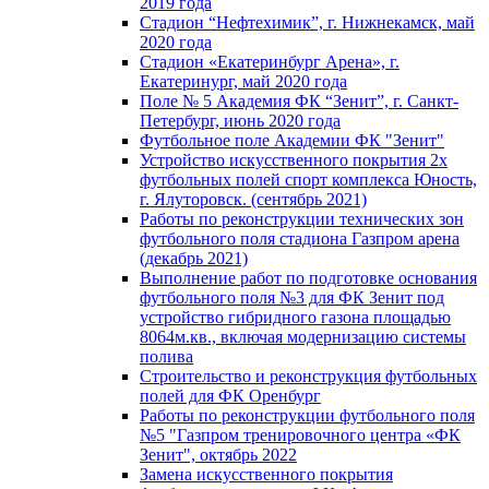
2019 года
Стадион “Нефтехимик”, г. Нижнекамск, май
2020 года
Стадион «Екатеринбург Арена», г.
Екатеринург, май 2020 года
Поле № 5 Академия ФК “Зенит”, г. Санкт-
Петербург, июнь 2020 года
Футбольное поле Академии ФК "Зенит"
Устройство искусственного покрытия 2х
футбольных полей спорт комплекса Юность,
г. Ялуторовск. (сентябрь 2021)
Работы по реконструкции технических зон
футбольного поля стадиона Газпром арена
(декабрь 2021)
Выполнение работ по подготовке основания
футбольного поля №3 для ФК Зенит под
устройство гибридного газона площадью
8064м.кв., включая модернизацию системы
полива
Строительство и реконструкция футбольных
полей для ФК Оренбург
Работы по реконструкции футбольного поля
№5 "Газпром тренировочного центра «ФК
Зенит", октябрь 2022
Замена искусственного покрытия