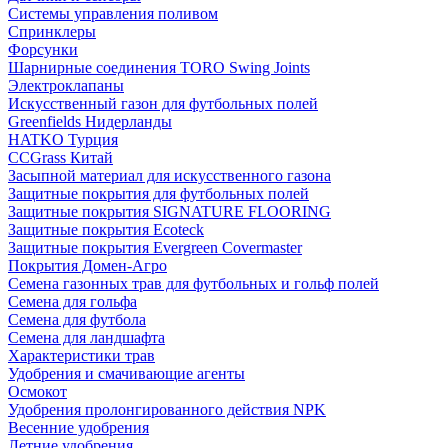
Системы управления поливом
Спринклеры
Форсунки
Шарнирные соединения TORO Swing Joints
Электроклапаны
Искусственный газон для футбольных полей
Greenfields Нидерланды
HATKO Турция
CCGrass Китай
Засыпной материал для искусственного газона
Защитные покрытия для футбольных полей
Защитные покрытия SIGNATURE FLOORING
Защитные покрытия Ecoteck
Защитные покрытия Evergreen Covermaster
Покрытия Домен-Агро
Семена газонных трав для футбольных и гольф полей
Семена для гольфа
Семена для футбола
Семена для ландшафта
Характеристики трав
Удобрения и смачивающие агенты
Осмокот
Удобрения пролонгированного действия NPK
Весенние удобрения
Летние удобрения