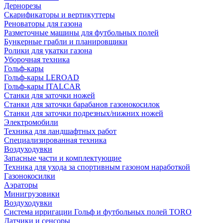
Дернорезы
Скарификаторы и вертикуттеры
Реноваторы для газона
Разметочные машины для футбольных полей
Бункерные грабли и планировщики
Ролики для укатки газона
Уборочная техника
Гольф-кары
Гольф-кары LEROAD
Гольф-кары ITALCAR
Станки для заточки ножей
Станки для заточки барабанов газонокосилок
Станки для заточки подрезных/нижних ножей
Электромобили
Техника для ландшафтных работ
Специализированная техника
Воздуходувки
Запасные части и комплектующие
Техника для ухода за спортивным газоном наработкой
Газонокосилки
Аэраторы
Минигрузовики
Воздуходувки
Система ирригации Гольф и футбольных полей TORO
Датчики и сенсоры