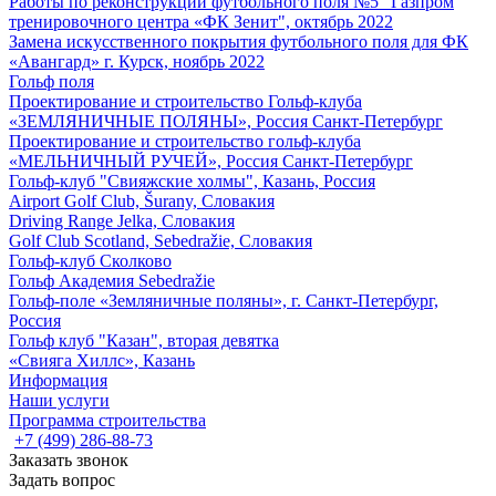
Работы по реконструкции футбольного поля №5 "Газпром
тренировочного центра «ФК Зенит", октябрь 2022
Замена искусственного покрытия футбольного поля для ФК
«Авангард» г. Курск, ноябрь 2022
Гольф поля
Проектирование и строительство Гольф-клуба
«ЗЕМЛЯНИЧНЫЕ ПОЛЯНЫ», Россия Санкт-Петербург
Проектирование и строительство гольф-клуба
«МЕЛЬНИЧНЫЙ РУЧЕЙ», Россия Санкт-Петербург
Гольф-клуб "Свияжские холмы", Казань, Россия
Airport Golf Club, Šurany, Словакия
Driving Range Jelka, Словакия
Golf Club Scotland, Sebedražie, Словакия
Гольф-клуб Сколково
Гольф Академия Sebedražie
Гольф-поле «Земляничные поляны», г. Санкт-Петербург,
Россия
Гольф клуб "Казан", вторая девятка
«Свияга Хиллс», Казань
Информация
Наши услуги
Программа строительства
+7 (499) 286-88-73
Заказать звонок
Задать вопрос