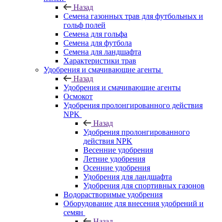
Назад
Семена газонных трав для футбольных и
гольф полей
Семена для гольфа
Семена для футбола
Семена для ландшафта
Характеристики трав
Удобрения и смачивающие агенты
Назад
Удобрения и смачивающие агенты
Осмокот
Удобрения пролонгированного действия
NPK
Назад
Удобрения пролонгированного
действия NPK
Весенние удобрения
Летние удобрения
Осенние удобрения
Удобрения для ландшафта
Удобрения для спортивных газонов
Водорастворимые удобрения
Оборудование для внесения удобрений и
семян
Назад