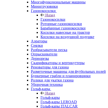
Многофункциональные машины
Минигрузовики
Газонокосилки
Назад
Газонокосилки
Роторные газонокосилки
Барабанные газонокосилки
Косилки навесные на трактор
Косилки на воздушной подушке
Аэраторы
Сеялки
Разбрасыватели песка
Опрыскиватели
Дернорезы
Скарификаторы и вертикуттеры
Реноваторы для газона
Разметочные машины для футбольных полей
Бункерные грабли и планировщики
Ролики для укатки газона
Уборочная техника
Гольф-кары
Назад
Гольф-кары
Гольф-кары LEROAD
Гольф-кары ITALCAR