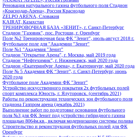
Реновация натурального газона футбольного поля Стадион
«Краснодар-Арена», Россия Краснодар
ZELPO ARENA, Словакия
KAIRAT, Казахстан
ТРЕНИРОВОЧНАЯ БАЗА «ЗЕНИТ», г. Санкт-Петербург
Стадион "Газовик", пос. Ростоши, г. Оренбург
Поле №2 Тренировочная база ФК "Зенит", июль-август 2018 г.
Футбольное поле для "Академии "Зенит"
Поле №1 "Академия "Зенит"
Стадион "Открытие Арена", г. Москва, май 2019 года
Стадион “Нефтехимик”, г. Нижнекамск, май 2020 года
Стадион «Екатеринбург Арена», г. Екатеринург, май 2020 года
Поле № 5 Академия ФК “Зенит”, г. Санкт-Петербург, июнь
2020 года
Футбольное поле Академии ФК "Зенит"
Устройство искусственного покрытия 2х футбольных полей
спорт комплекса Юность, г. Ялуторовск. (сентябрь 2021)
Работы по реконструкции технических зон футбольного поля
стадиона Газпром арена (декабрь 2021)
Выполнение работ по подготовке основания футбольного
поля №3 для ФК Зенит под устройство гибридного газона
площадью 8064м.кв., включая модернизацию системы полива
Строительство и реконструкция футбольных полей для ФК
Оренбург