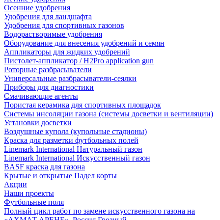
Осенние удобрения
Удобрения для ландшафта
Удобрения для спортивных газонов
Водорастворимые удобрения
Оборудование для внесения удобрений и семян
Аппликаторы для жидких удобрений
Пистолет-аппликатор / H2Pro application gun
Роторные разбрасыватели
Универсальные разбрасыватели-сеялки
Приборы для диагностики
Смачивающие агенты
Пористая керамика для спортивных площадок
Системы инсоляции газона (системы досветки и вентиляции)
Установки досветки
Воздушные купола (купольные стадионы)
Краска для разметки футбольных полей
Linemark International Натуральный газон
Linemark International Искусственный газон
BASF краска для газона
Крытые и открытые Падел корты
Акции
Наши проекты
Футбольные поля
Полный цикл работ по замене искусственного газона на
«АХМАТ АРЕНЕ», Россия Грозный