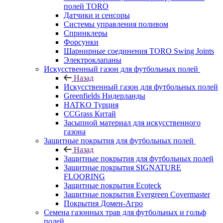
полей TORO
Датчики и сенсоры
Системы управления поливом
Спринклеры
Форсунки
Шарнирные соединения TORO Swing Joints
Электроклапаны
Искусственный газон для футбольных полей
Назад
Искусственный газон для футбольных полей
Greenfields Нидерланды
HATKO Турция
CCGrass Китай
Засыпной материал для искусственного
газона
Защитные покрытия для футбольных полей
Назад
Защитные покрытия для футбольных полей
Защитные покрытия SIGNATURE
FLOORING
Защитные покрытия Ecoteck
Защитные покрытия Evergreen Covermaster
Покрытия Домен-Агро
Семена газонных трав для футбольных и гольф
полей