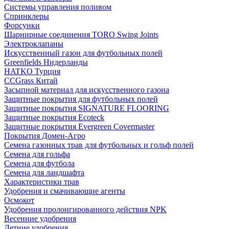
Системы управления поливом
Спринклеры
Форсунки
Шарнирные соединения TORO Swing Joints
Электроклапаны
Искусственный газон для футбольных полей
Greenfields Нидерланды
HATKO Турция
CCGrass Китай
Засыпной материал для искусственного газона
Защитные покрытия для футбольных полей
Защитные покрытия SIGNATURE FLOORING
Защитные покрытия Ecoteck
Защитные покрытия Evergreen Covermaster
Покрытия Домен-Агро
Семена газонных трав для футбольных и гольф полей
Семена для гольфа
Семена для футбола
Семена для ландшафта
Характеристики трав
Удобрения и смачивающие агенты
Осмокот
Удобрения пролонгированного действия NPK
Весенние удобрения
Летние удобрения