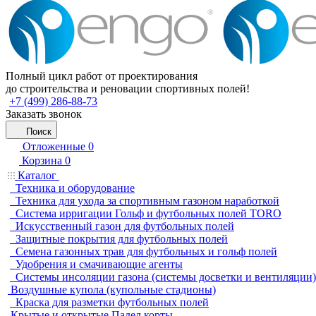
Полный цикл работ от проектирования
до строительства и реновации спортивных полей!
+7 (499) 286-88-73
Заказать звонок
Поиск
Отложенные
0
Корзина
0
Каталог
Техника и оборудование
Техника для ухода за спортивным газоном наработкой
Система ирригации Гольф и футбольных полей TORO
Искусственный газон для футбольных полей
Защитные покрытия для футбольных полей
Семена газонных трав для футбольных и гольф полей
Удобрения и смачивающие агенты
Системы инсоляции газона (системы досветки и вентиляции)
Воздушные купола (купольные стадионы)
Краска для разметки футбольных полей
Крытые и открытые Падел корты