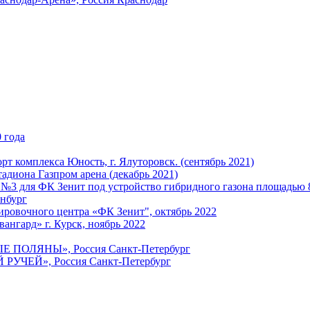
 года
т комплекса Юность, г. Ялуторовск. (сентябрь 2021)
адиона Газпром арена (декабрь 2021)
 №3 для ФК Зенит под устройство гибридного газона площадью 
енбург
ировочного центра «ФК Зенит", октябрь 2022
ангард» г. Курск, ноябрь 2022
ЫЕ ПОЛЯНЫ», Россия Санкт-Петербург
 РУЧЕЙ», Россия Санкт-Петербург