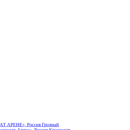
МАТ АРЕНЕ», Россия Грозный
аснодар-Арена», Россия Краснодар