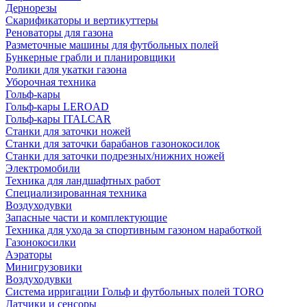
Дернорезы
Скарификаторы и вертикуттеры
Реноваторы для газона
Разметочные машины для футбольных полей
Бункерные грабли и планировщики
Ролики для укатки газона
Уборочная техника
Гольф-кары
Гольф-кары LEROAD
Гольф-кары ITALCAR
Станки для заточки ножей
Станки для заточки барабанов газонокосилок
Станки для заточки подрезных/нижних ножей
Электромобили
Техника для ландшафтных работ
Специализированная техника
Воздуходувки
Запасные части и комплектующие
Техника для ухода за спортивным газоном наработкой
Газонокосилки
Аэраторы
Минигрузовики
Воздуходувки
Система ирригации Гольф и футбольных полей TORO
Датчики и сенсоры