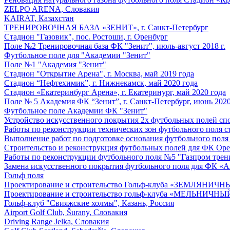
ZELPO ARENA, Словакия
KAIRAT, Казахстан
ТРЕНИРОВОЧНАЯ БАЗА «ЗЕНИТ», г. Санкт-Петербург
Стадион "Газовик", пос. Ростоши, г. Оренбург
Поле №2 Тренировочная база ФК "Зенит", июль-август 2018 г.
Футбольное поле для "Академии "Зенит"
Поле №1 "Академия "Зенит"
Стадион "Открытие Арена", г. Москва, май 2019 года
Стадион “Нефтехимик”, г. Нижнекамск, май 2020 года
Стадион «Екатеринбург Арена», г. Екатеринург, май 2020 года
Поле № 5 Академия ФК “Зенит”, г. Санкт-Петербург, июнь 2020
Футбольное поле Академии ФК "Зенит"
Устройство искусственного покрытия 2х футбольных полей спор
Работы по реконструкции технических зон футбольного поля ст
Выполнение работ по подготовке основания футбольного поля
Строительство и реконструкция футбольных полей для ФК Ор
Работы по реконструкции футбольного поля №5 "Газпром трен
Замена искусственного покрытия футбольного поля для ФК «Ав
Гольф поля
Проектирование и строительство Гольф-клуба «ЗЕМЛЯНИЧН
Проектирование и строительство гольф-клуба «МЕЛЬНИЧНЫЙ
Гольф-клуб "Свияжские холмы", Казань, Россия
Airport Golf Club, Šurany, Словакия
Driving Range Jelka, Словакия