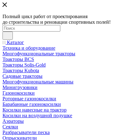
Полный цикл работ от проектирования
до строительства и реновации спортивных полей!
Каталог
Техника и оборудование
Многофункциональные тракторы
Тракторы BCS
Тракторы Solis-Gold
Тракторы Kubota
Садовые тракторы
Многофункциональные машины
Минигрузовики
Газонокосилки
Роторные газонокосилки
Барабанные газонокосилки
Косилки навесные на трактор
Косилки на воздушной подушке
Аэраторы
Сеялки
Разбрасыватели песка
Опрыскиватели