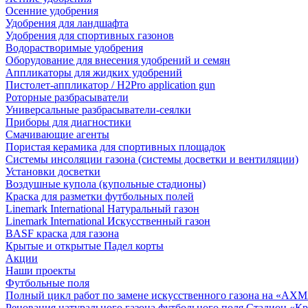
Осенние удобрения
Удобрения для ландшафта
Удобрения для спортивных газонов
Водорастворимые удобрения
Оборудование для внесения удобрений и семян
Аппликаторы для жидких удобрений
Пистолет-аппликатор / H2Pro application gun
Роторные разбрасыватели
Универсальные разбрасыватели-сеялки
Приборы для диагностики
Смачивающие агенты
Пористая керамика для спортивных площадок
Системы инсоляции газона (системы досветки и вентиляции)
Установки досветки
Воздушные купола (купольные стадионы)
Краска для разметки футбольных полей
Linemark International Натуральный газон
Linemark International Искусственный газон
BASF краска для газона
Крытые и открытые Падел корты
Акции
Наши проекты
Футбольные поля
Полный цикл работ по замене искусственного газона на «АХ
Реновация натурального газона футбольного поля Стадион «Кр