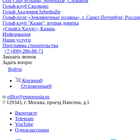
Golf Club Scotland, Sebedražie, Словакия
Гольф-клуб Сколково
Гольф Академия Sebedražie
Гольф-поле «Земляничные поляны», г. Санкт-Петербург, Россия
Гольф клуб "Казан", вторая девятка
«Свияга Хиллс», Казань
Информация
Наши услуги
Программа строительства
+7 (499) 286-88-73
Заказать звонок
Задать вопрос
Войти
Корзина
0
Отложенные
0
office@engorussia.ru
129343, г. Москва, проезд Нансена, д.1
Вконтакте
Telegram
YouTube
Одноклассники