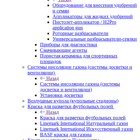
Оборудование для внесения удобрений
и семян
Аппликаторы для жидких удобрений
Пистолет-аппликатор / H2Pro
application gun
Роторные разбрасыватели
Универсальные разбрасыватели-сеялки
Приборы для диагностики
Смачивающие агенты
Пористая керамика для спортивных
площадок
Системы инсоляции газона (системы досветки и
вентиляции)
Назад
Системы инсоляции газона (системы
досветки и вентиляции)
Установки досветки
Воздушные купола (купольные стадионы)
Краска для разметки футбольных полей
Назад
Краска для разметки футбольных полей
Linemark International Натуральный газон
Linemark International Искусственный газон
BASF краска для газона