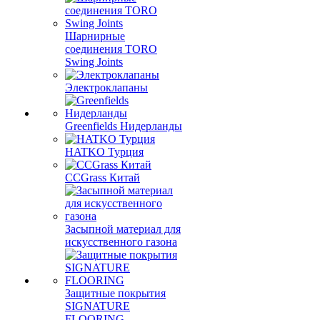
Шарнирные
соединения TORO
Swing Joints
Электроклапаны
Greenfields Нидерланды
HATKO Турция
CCGrass Китай
Засыпной материал для
искусственного газона
Защитные покрытия
SIGNATURE
FLOORING