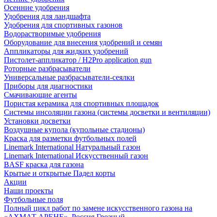
Осенние удобрения
Удобрения для ландшафта
Удобрения для спортивных газонов
Водорастворимые удобрения
Оборудование для внесения удобрений и семян
Аппликаторы для жидких удобрений
Пистолет-аппликатор / H2Pro application gun
Роторные разбрасыватели
Универсальные разбрасыватели-сеялки
Приборы для диагностики
Смачивающие агенты
Пористая керамика для спортивных площадок
Системы инсоляции газона (системы досветки и вентиляции)
Установки досветки
Воздушные купола (купольные стадионы)
Краска для разметки футбольных полей
Linemark International Натуральный газон
Linemark International Искусственный газон
BASF краска для газона
Крытые и открытые Падел корты
Акции
Наши проекты
Футбольные поля
Полный цикл работ по замене искусственного газона на
«АХМАТ АРЕНЕ», Россия Грозный