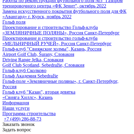
Работы по реконструкции футбольного поля №5 "Газпром
тренировочного центра «ФК Зенит", октябрь 2022
Замена искусственного покрытия футбольного поля для ФК
«Авангард» г. Курск, ноябрь 2022
Гольф поля
Проектирование и строительство Гольф-клуба
«ЗЕМЛЯНИЧНЫЕ ПОЛЯНЫ», Россия Санкт-Петербург
Проектирование и строительство гольф-клуба
«МЕЛЬНИЧНЫЙ РУЧЕЙ», Россия Санкт-Петербург
Гольф-клуб "Свияжские холмы", Казань, Россия
Airport Golf Club, Šurany, Словакия
Driving Range Jelka, Словакия
Golf Club Scotland, Sebedražie, Словакия
Гольф-клуб Сколково
Гольф Академия Sebedražie
Гольф-поле «Земляничные поляны», г. Санкт-Петербург,
Россия
Гольф клуб "Казан", вторая девятка
«Свияга Хиллс», Казань
Информация
Наши услуги
Программа строительства
+7 (499) 286-88-73
Заказать звонок
Задать вопрос