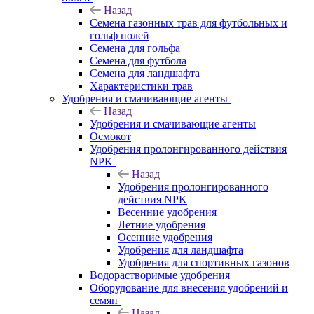
Назад
Семена газонных трав для футбольных и
гольф полей
Семена для гольфа
Семена для футбола
Семена для ландшафта
Характеристики трав
Удобрения и смачивающие агенты
Назад
Удобрения и смачивающие агенты
Осмокот
Удобрения пролонгированного действия
NPK
Назад
Удобрения пролонгированного
действия NPK
Весенние удобрения
Летние удобрения
Осенние удобрения
Удобрения для ландшафта
Удобрения для спортивных газонов
Водорастворимые удобрения
Оборудование для внесения удобрений и
семян
Назад