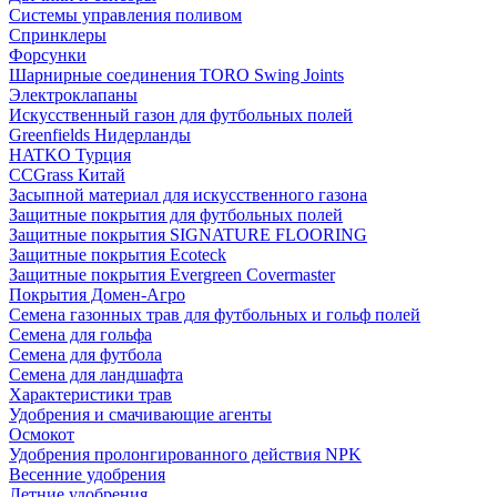
Системы управления поливом
Спринклеры
Форсунки
Шарнирные соединения TORO Swing Joints
Электроклапаны
Искусственный газон для футбольных полей
Greenfields Нидерланды
HATKO Турция
CCGrass Китай
Засыпной материал для искусственного газона
Защитные покрытия для футбольных полей
Защитные покрытия SIGNATURE FLOORING
Защитные покрытия Ecoteck
Защитные покрытия Evergreen Covermaster
Покрытия Домен-Агро
Семена газонных трав для футбольных и гольф полей
Семена для гольфа
Семена для футбола
Семена для ландшафта
Характеристики трав
Удобрения и смачивающие агенты
Осмокот
Удобрения пролонгированного действия NPK
Весенние удобрения
Летние удобрения