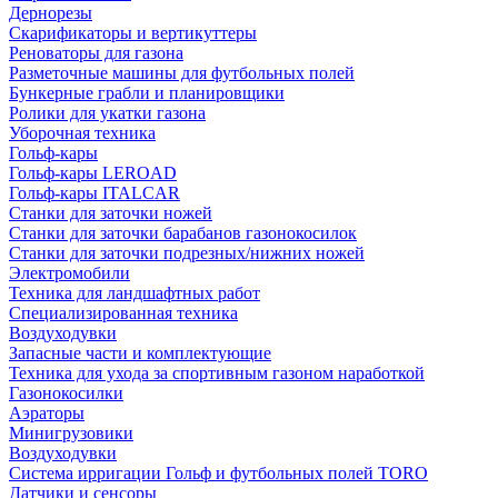
Дернорезы
Скарификаторы и вертикуттеры
Реноваторы для газона
Разметочные машины для футбольных полей
Бункерные грабли и планировщики
Ролики для укатки газона
Уборочная техника
Гольф-кары
Гольф-кары LEROAD
Гольф-кары ITALCAR
Станки для заточки ножей
Станки для заточки барабанов газонокосилок
Станки для заточки подрезных/нижних ножей
Электромобили
Техника для ландшафтных работ
Специализированная техника
Воздуходувки
Запасные части и комплектующие
Техника для ухода за спортивным газоном наработкой
Газонокосилки
Аэраторы
Минигрузовики
Воздуходувки
Система ирригации Гольф и футбольных полей TORO
Датчики и сенсоры