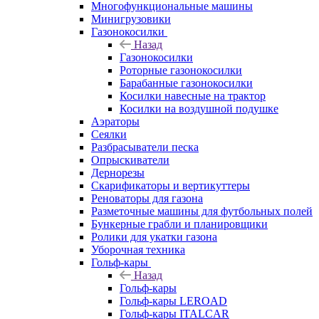
Многофункциональные машины
Минигрузовики
Газонокосилки
Назад
Газонокосилки
Роторные газонокосилки
Барабанные газонокосилки
Косилки навесные на трактор
Косилки на воздушной подушке
Аэраторы
Сеялки
Разбрасыватели песка
Опрыскиватели
Дернорезы
Скарификаторы и вертикуттеры
Реноваторы для газона
Разметочные машины для футбольных полей
Бункерные грабли и планировщики
Ролики для укатки газона
Уборочная техника
Гольф-кары
Назад
Гольф-кары
Гольф-кары LEROAD
Гольф-кары ITALCAR