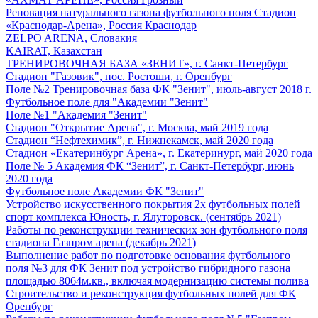
Реновация натурального газона футбольного поля Стадион
«Краснодар-Арена», Россия Краснодар
ZELPO ARENA, Словакия
KAIRAT, Казахстан
ТРЕНИРОВОЧНАЯ БАЗА «ЗЕНИТ», г. Санкт-Петербург
Стадион "Газовик", пос. Ростоши, г. Оренбург
Поле №2 Тренировочная база ФК "Зенит", июль-август 2018 г.
Футбольное поле для "Академии "Зенит"
Поле №1 "Академия "Зенит"
Стадион "Открытие Арена", г. Москва, май 2019 года
Стадион “Нефтехимик”, г. Нижнекамск, май 2020 года
Стадион «Екатеринбург Арена», г. Екатеринург, май 2020 года
Поле № 5 Академия ФК “Зенит”, г. Санкт-Петербург, июнь
2020 года
Футбольное поле Академии ФК "Зенит"
Устройство искусственного покрытия 2х футбольных полей
спорт комплекса Юность, г. Ялуторовск. (сентябрь 2021)
Работы по реконструкции технических зон футбольного поля
стадиона Газпром арена (декабрь 2021)
Выполнение работ по подготовке основания футбольного
поля №3 для ФК Зенит под устройство гибридного газона
площадью 8064м.кв., включая модернизацию системы полива
Строительство и реконструкция футбольных полей для ФК
Оренбург