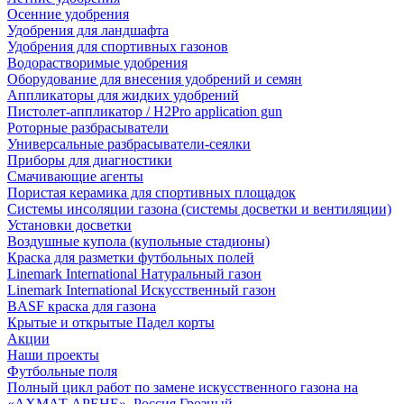
Осенние удобрения
Удобрения для ландшафта
Удобрения для спортивных газонов
Водорастворимые удобрения
Оборудование для внесения удобрений и семян
Аппликаторы для жидких удобрений
Пистолет-аппликатор / H2Pro application gun
Роторные разбрасыватели
Универсальные разбрасыватели-сеялки
Приборы для диагностики
Смачивающие агенты
Пористая керамика для спортивных площадок
Системы инсоляции газона (системы досветки и вентиляции)
Установки досветки
Воздушные купола (купольные стадионы)
Краска для разметки футбольных полей
Linemark International Натуральный газон
Linemark International Искусственный газон
BASF краска для газона
Крытые и открытые Падел корты
Акции
Наши проекты
Футбольные поля
Полный цикл работ по замене искусственного газона на
«АХМАТ АРЕНЕ», Россия Грозный