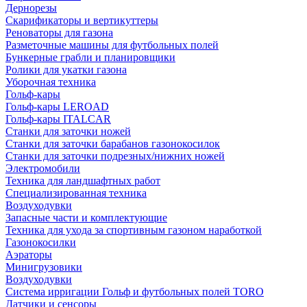
Дернорезы
Скарификаторы и вертикуттеры
Реноваторы для газона
Разметочные машины для футбольных полей
Бункерные грабли и планировщики
Ролики для укатки газона
Уборочная техника
Гольф-кары
Гольф-кары LEROAD
Гольф-кары ITALCAR
Станки для заточки ножей
Станки для заточки барабанов газонокосилок
Станки для заточки подрезных/нижних ножей
Электромобили
Техника для ландшафтных работ
Специализированная техника
Воздуходувки
Запасные части и комплектующие
Техника для ухода за спортивным газоном наработкой
Газонокосилки
Аэраторы
Минигрузовики
Воздуходувки
Система ирригации Гольф и футбольных полей TORO
Датчики и сенсоры