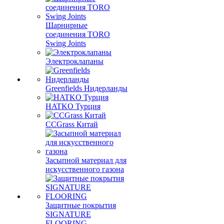
Шарнирные
соединения TORO
Swing Joints
Электроклапаны
Greenfields Нидерланды
HATKO Турция
CCGrass Китай
Засыпной материал для
искусственного газона
Защитные покрытия
SIGNATURE
FLOORING