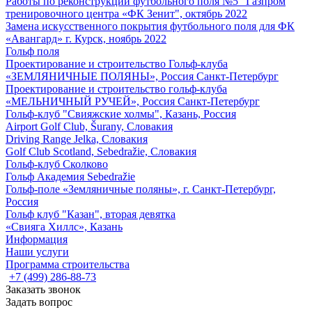
Работы по реконструкции футбольного поля №5 "Газпром
тренировочного центра «ФК Зенит", октябрь 2022
Замена искусственного покрытия футбольного поля для ФК
«Авангард» г. Курск, ноябрь 2022
Гольф поля
Проектирование и строительство Гольф-клуба
«ЗЕМЛЯНИЧНЫЕ ПОЛЯНЫ», Россия Санкт-Петербург
Проектирование и строительство гольф-клуба
«МЕЛЬНИЧНЫЙ РУЧЕЙ», Россия Санкт-Петербург
Гольф-клуб "Свияжские холмы", Казань, Россия
Airport Golf Club, Šurany, Словакия
Driving Range Jelka, Словакия
Golf Club Scotland, Sebedražie, Словакия
Гольф-клуб Сколково
Гольф Академия Sebedražie
Гольф-поле «Земляничные поляны», г. Санкт-Петербург,
Россия
Гольф клуб "Казан", вторая девятка
«Свияга Хиллс», Казань
Информация
Наши услуги
Программа строительства
+7 (499) 286-88-73
Заказать звонок
Задать вопрос