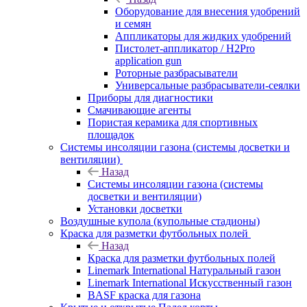
Оборудование для внесения удобрений
и семян
Аппликаторы для жидких удобрений
Пистолет-аппликатор / H2Pro
application gun
Роторные разбрасыватели
Универсальные разбрасыватели-сеялки
Приборы для диагностики
Смачивающие агенты
Пористая керамика для спортивных
площадок
Системы инсоляции газона (системы досветки и
вентиляции)
Назад
Системы инсоляции газона (системы
досветки и вентиляции)
Установки досветки
Воздушные купола (купольные стадионы)
Краска для разметки футбольных полей
Назад
Краска для разметки футбольных полей
Linemark International Натуральный газон
Linemark International Искусственный газон
BASF краска для газона