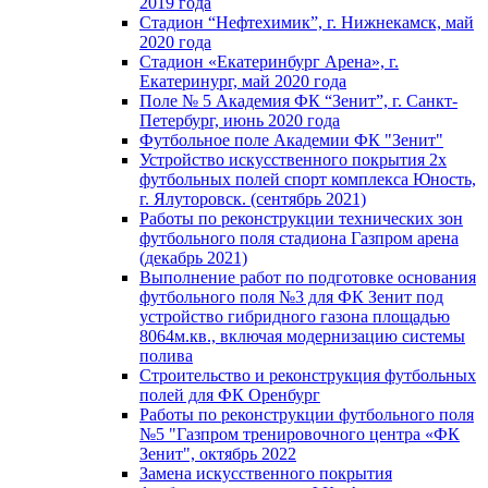
2019 года
Стадион “Нефтехимик”, г. Нижнекамск, май
2020 года
Стадион «Екатеринбург Арена», г.
Екатеринург, май 2020 года
Поле № 5 Академия ФК “Зенит”, г. Санкт-
Петербург, июнь 2020 года
Футбольное поле Академии ФК "Зенит"
Устройство искусственного покрытия 2х
футбольных полей спорт комплекса Юность,
г. Ялуторовск. (сентябрь 2021)
Работы по реконструкции технических зон
футбольного поля стадиона Газпром арена
(декабрь 2021)
Выполнение работ по подготовке основания
футбольного поля №3 для ФК Зенит под
устройство гибридного газона площадью
8064м.кв., включая модернизацию системы
полива
Строительство и реконструкция футбольных
полей для ФК Оренбург
Работы по реконструкции футбольного поля
№5 "Газпром тренировочного центра «ФК
Зенит", октябрь 2022
Замена искусственного покрытия