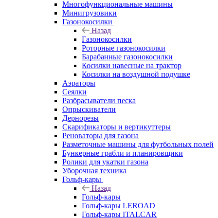
Многофункциональные машины
Минигрузовики
Газонокосилки
Назад
Газонокосилки
Роторные газонокосилки
Барабанные газонокосилки
Косилки навесные на трактор
Косилки на воздушной подушке
Аэраторы
Сеялки
Разбрасыватели песка
Опрыскиватели
Дернорезы
Скарификаторы и вертикуттеры
Реноваторы для газона
Разметочные машины для футбольных полей
Бункерные грабли и планировщики
Ролики для укатки газона
Уборочная техника
Гольф-кары
Назад
Гольф-кары
Гольф-кары LEROAD
Гольф-кары ITALCAR