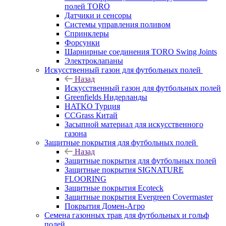
полей TORO
Датчики и сенсоры
Системы управления поливом
Спринклеры
Форсунки
Шарнирные соединения TORO Swing Joints
Электроклапаны
Искусственный газон для футбольных полей
Назад
Искусственный газон для футбольных полей
Greenfields Нидерланды
HATKO Турция
CCGrass Китай
Засыпной материал для искусственного
газона
Защитные покрытия для футбольных полей
Назад
Защитные покрытия для футбольных полей
Защитные покрытия SIGNATURE
FLOORING
Защитные покрытия Ecoteck
Защитные покрытия Evergreen Covermaster
Покрытия Домен-Агро
Семена газонных трав для футбольных и гольф
полей