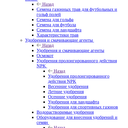
Назад
Семена газонных трав для футбольных и
гольф полей
Семена для гольфа
Семена для футбола
Семена для ландшафта
Характеристики трав
Удобрения и смачивающие агенты
Назад
Удобрения и смачивающие агенты
Осмокот
Удобрения пролонгированного действия
NPK
Назад
Удобрения пролонгированного
действия NPK
Весенние удобрения
Летние удобрения
Осенние удобрения
Удобрения для ландшафта
Удобрения для спортивных газонов
Водорастворимые удобрения
Оборудование для внесения удобрений и
семян
Назад