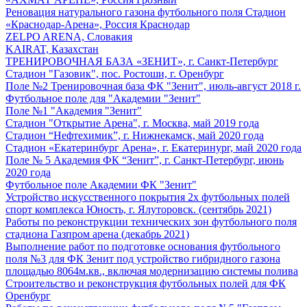
Реновация натурального газона футбольного поля Стадион
«Краснодар-Арена», Россия Краснодар
ZELPO ARENA, Словакия
KAIRAT, Казахстан
ТРЕНИРОВОЧНАЯ БАЗА «ЗЕНИТ», г. Санкт-Петербург
Стадион "Газовик", пос. Ростоши, г. Оренбург
Поле №2 Тренировочная база ФК "Зенит", июль-август 2018 г.
Футбольное поле для "Академии "Зенит"
Поле №1 "Академия "Зенит"
Стадион "Открытие Арена", г. Москва, май 2019 года
Стадион “Нефтехимик”, г. Нижнекамск, май 2020 года
Стадион «Екатеринбург Арена», г. Екатеринург, май 2020 года
Поле № 5 Академия ФК “Зенит”, г. Санкт-Петербург, июнь
2020 года
Футбольное поле Академии ФК "Зенит"
Устройство искусственного покрытия 2х футбольных полей
спорт комплекса Юность, г. Ялуторовск. (сентябрь 2021)
Работы по реконструкции технических зон футбольного поля
стадиона Газпром арена (декабрь 2021)
Выполнение работ по подготовке основания футбольного
поля №3 для ФК Зенит под устройство гибридного газона
площадью 8064м.кв., включая модернизацию системы полива
Строительство и реконструкция футбольных полей для ФК
Оренбург