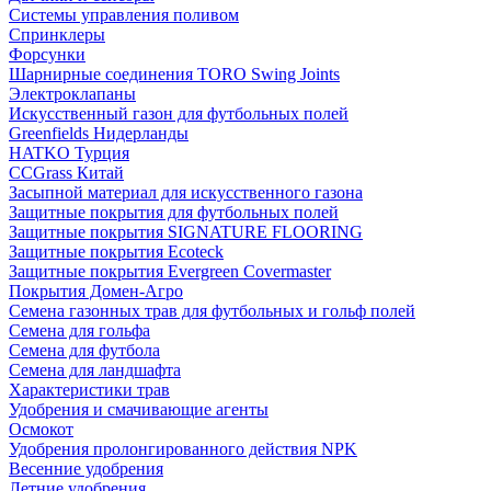
Системы управления поливом
Спринклеры
Форсунки
Шарнирные соединения TORO Swing Joints
Электроклапаны
Искусственный газон для футбольных полей
Greenfields Нидерланды
HATKO Турция
CCGrass Китай
Засыпной материал для искусственного газона
Защитные покрытия для футбольных полей
Защитные покрытия SIGNATURE FLOORING
Защитные покрытия Ecoteck
Защитные покрытия Evergreen Covermaster
Покрытия Домен-Агро
Семена газонных трав для футбольных и гольф полей
Семена для гольфа
Семена для футбола
Семена для ландшафта
Характеристики трав
Удобрения и смачивающие агенты
Осмокот
Удобрения пролонгированного действия NPK
Весенние удобрения
Летние удобрения